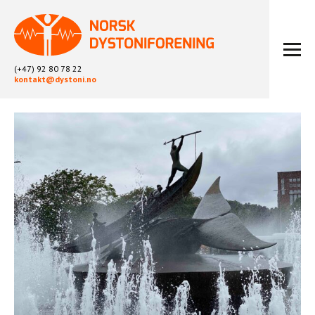
(+47) 92 80 78 22
kontakt@dystoni.no
HJEM
ARTIKLER
LOKALLAG
LIKEPERSONARBEID
OM OSS
BLI MEDLEM
KONTAKT
KALENDER
ARKIV
FYSIOTERAPI