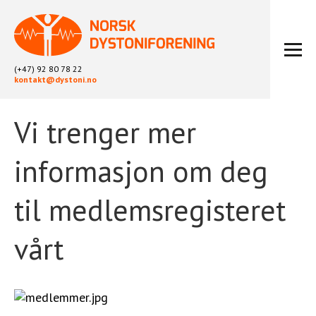
(+47) 92 80 78 22
kontakt@dystoni.no
Vi trenger mer
HJEM
ARTIKLER
informasjon om deg
LOKALLAG
LIKEPERSONARBEID
til medlemsregisteret
OM OSS
BLI MEDLEM
vårt
KONTAKT
KALENDER
ARKIV
FYSIOTERAPI